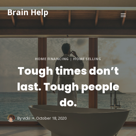
Brain Help
HOME FINANCING
|
HOME SELLING
Tough times don’t
last. Tough people
do.
By
vicki
October 18, 2020